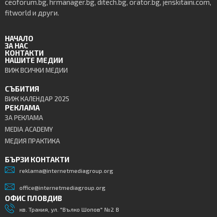
ceoforum.bg, hrmanager.bg, ditech.bg, orator.bg, jenskitaini.com,
fitworld и други.
НАЧАЛО
ЗА НАС
КОНТАКТИ
НАШИТЕ МЕДИИ
ВИЖ ВСИЧКИ МЕДИИ
СЪБИТИЯ
ВИЖ КАЛЕНДАР 2025
РЕКЛАМА
ЗА РЕКЛАМА
MEDIA ACADEMY
МЕДИЯ ПРАКТИКА
БЪРЗИ КОНТАКТИ
reklama@internetmediagroup.org
office@internetmediagroup.org
ОФИС ПЛОВДИВ
кв. Тракия, ул. "Вълко Шопов" №2 В