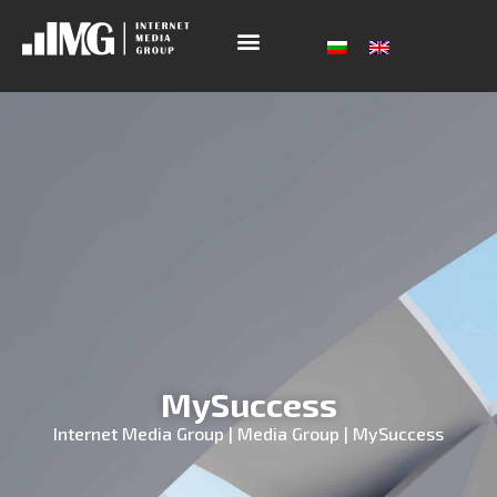
MySuccess
Internet Media Group
|
Media Group
|
MySuccess