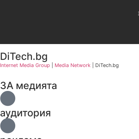
DiTech.bg
Internet Media Group
|
Media Network
|
DiTech.bg
ЗА медията
аудитория