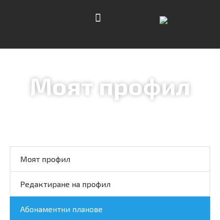
МЕДИЯ ПРАКТИКА
Моят профил
Моят профил
Редактиране на профил
Абонаментни планове