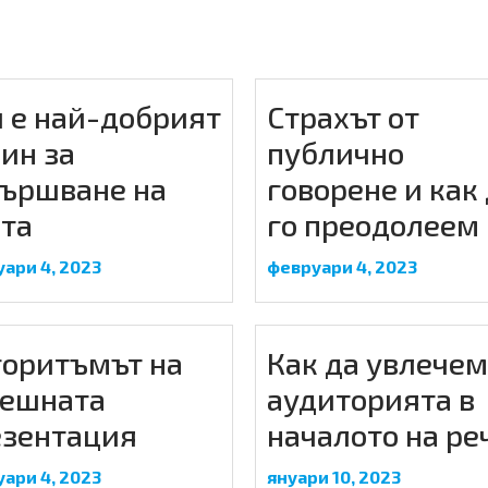
 е най-добрият
Страхът от
ин за
публично
вършване на
говорене и как
та
го преодолеем
ари 4, 2023
февруари 4, 2023
горитъмът на
Как да увлечем
пешната
аудиторията в
езентация
началото на ре
ари 4, 2023
януари 10, 2023