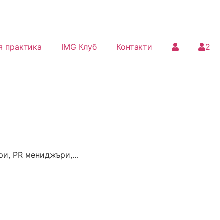
я практика
IMG Клуб
Контакти
2
ри, PR мениджъри,…