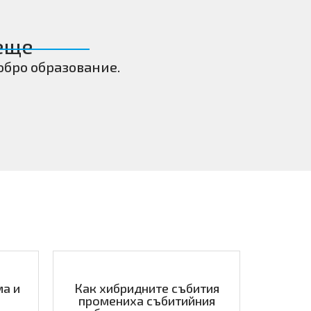
еще
обро образование.
а и
Как хибридните събития
промениха събитийния