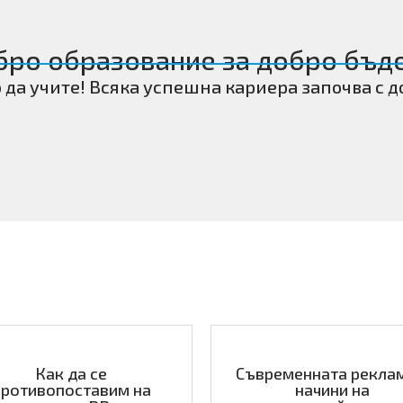
бро образование за добро бъд
о да учите! Всяка успешна кариера започва с д
Как да се
Съвременната реклам
противопоставим на
начини на