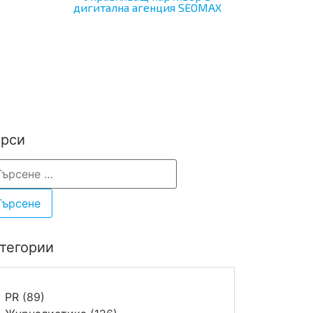
дигитална агенция SEOMAX
рси
тегории
PR
(89)