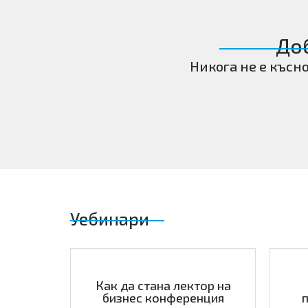
До
Никога не е късн
Уебинари
Как да стана лектор на
бизнес конференция