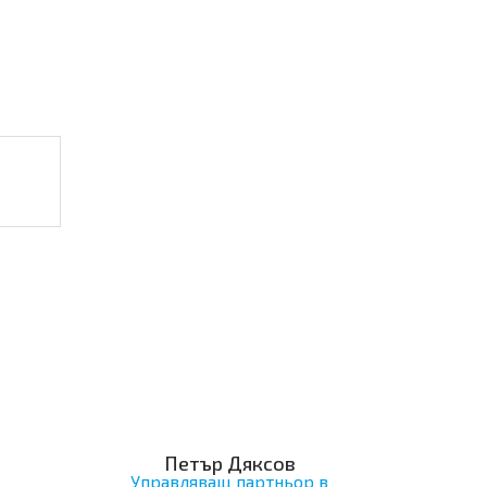
Петър Дяксов
Управляващ партньор в