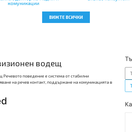
комуникации
ВИЖТЕ ВСИЧКИ
Тъ
евизионен водещ
щ Речевото поведение е система от стабилни
яване на речев контакт, поддържане на комуникацията в
ed
Ка