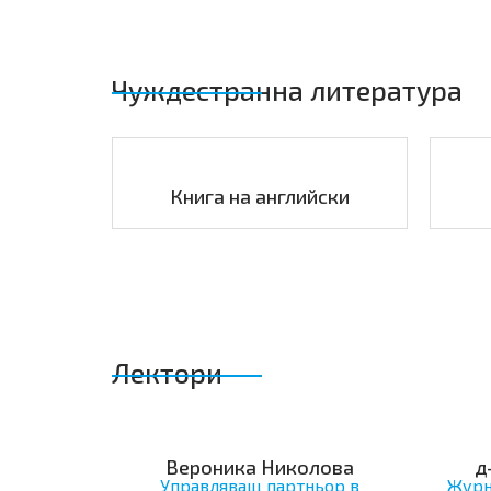
Чуждестранна литература
Книга на английски
Лектори
Вероника Николова
д
Управляващ партньор в
Журн