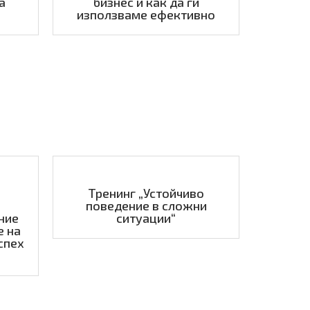
а
бизнес и как да ги
използваме ефективно
Тренинг „Устойчиво
поведение в сложни
ние
ситуации“
е на
спех