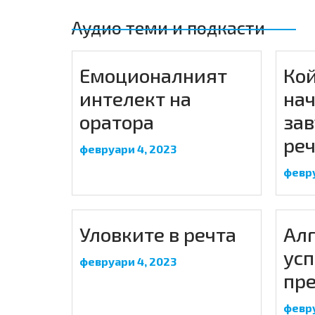
Аудио теми и подкасти
Емоционалният
Кой
интелект на
нач
оратора
за
реч
февруари 4, 2023
февру
Уловките в речта
Ал
ус
февруари 4, 2023
пр
февру