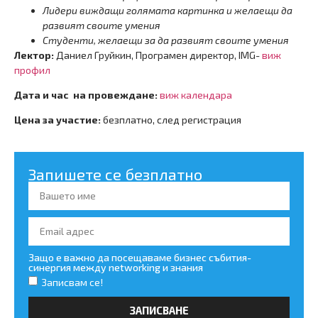
Лидери виждащи голямата картинка и желаещи да
развият своите умения
Студенти, желаещи за да развият своите умения
Лектор:
Даниел Груйкин, Програмен директор, IMG-
виж
профил
Дата и час на провеждане:
виж календара
Цена за участие:
безплатно, след регистрация
Запишете се безплатно
Защо е важно да посещаваме бизнес събития-
синергия между networking и знания
Записвам се!
ЗАПИСВАНЕ