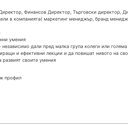
Директор, Финансов Директор, Търговски директор, Ди
ели в компанията( маркетинг мениджър, бранд менидж
и
онни умения
– независимо дали пред малка група колеги или голям
ажиращи и ефективни лекции и да повишат нивото на св
а развият своите умения
ж профил