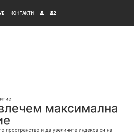
УБ
КОНТАКТИ
2
битие
звлечем максимална
ие
то пространство и да увеличите индекса си на