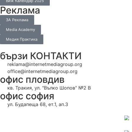
Виж Календар 2025
Реклама
ЗА Реклама
Media Academy
Медия Практика
бързи КОНТАКТИ
reklama@internetmediagroup.org
office@internetmediagroup.org
офис пловдив
кв. Тракия, ул. "Вълко Шопов" №2 В
офис софия
ул. Будапеща 68, ет.1, ап.3