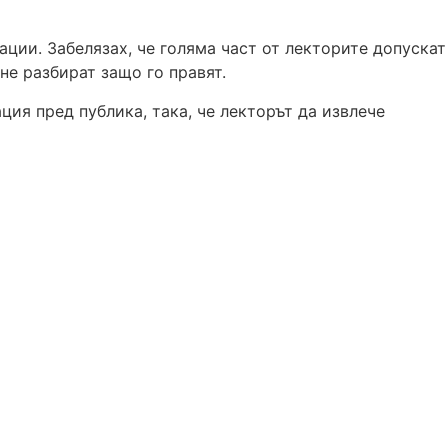
ции. Забелязах, че голяма част от лекторите допускат
не разбират защо го правят.
ция пред публика, така, че лекторът да извлече