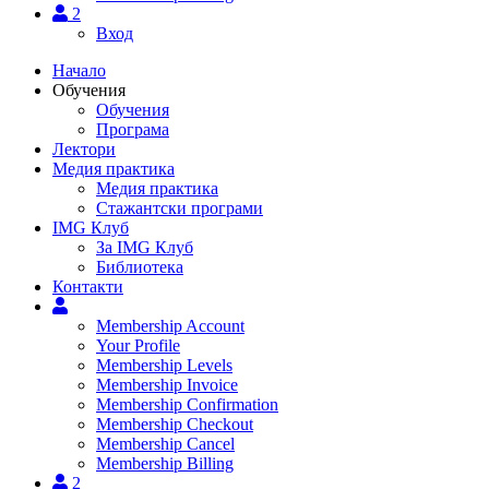
2
Вход
Начало
Обучения
Обучения
Програма
Лектори
Медия практика
Медия практика
Стажантски програми
IMG Клуб
За IMG Клуб
Библиотека
Контакти
Membership Account
Your Profile
Membership Levels
Membership Invoice
Membership Confirmation
Membership Checkout
Membership Cancel
Membership Billing
2