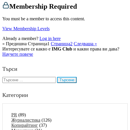
Membership Required
You must be a member to access this content.
View Membership Levels
Already a member?
Log in here
« Предишна
Страница
1
Страница
2
Следваща »
Интересувате се какво е
IMG Club
и какви права ви дава?
Научете повече
Търси
Търсене
за:
Категории
PR
(89)
Журналистика
(126)
Копирайтинг
(37)