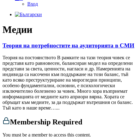
Вход
Медии
Теория на потребностите на аудиторията в СМИ
Теория на постоянството В рамките на тази теория човек се
представя като равновесен, балансиран модел на определени
представи за света, ценности, нагласи и др. Намеренията на
индивида са насочени към поддържане на този баланс, тъй
като всяко преструктуриране на мирогледни принципи,
особено фундаментални, основни, е психологически
изключително болезнено за човек. Много хора възприемат
информацията от медиите като априори вярна. Хората се
обръщат към медиите, за да поддържат вътрешния си баланс.
Тъй като в наше време…...
Membership Required
You must be a member to access this content.