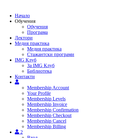
Skip
to
Начало
content
Обучения
Обучения
Програма
Лектори
Медия практика
Медия практика
Стажантски програми
IMG Клуб
За IMG Клуб
Библиотека
Контакти
Membership Account
Your Profile
Membership Levels
Membership Invoice
Membership Confirmation
Membership Checkout
Membership Cancel
Membership Billing
2
Вход