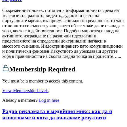
Съвременният човек, потопен в информационната среда на
телевизията, радиото, видеото, аудиото и света на
виртуалните мрежи, възприема социалната реалност като част
от личното си съществуване, което обаче може да не съвпада с
това, което е в действителност. Подобен мироглед е плод на
активното изграждане на различни идеологии и
представянето на определени доктринални нагласи в
масовото съзнание. Индоктринирането като комуникационен
и политически феномен Изкуството да убеждаваш другите
хора в правилността на своята гледна точка за процесите…...
Membership Required
You must be a member to access this content.
View Membership Levels
Already a member?
Log in here
Радио рекламата в медийния микс: как да я
използваме и кога да очакваме резултати