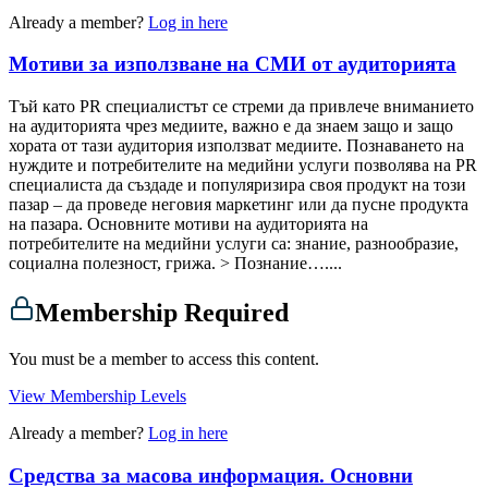
Already a member?
Log in here
Мотиви за използване на СМИ от аудиторията
Тъй като PR специалистът се стреми да привлече вниманието
на аудиторията чрез медиите, важно е да знаем защо и защо
хората от тази аудитория използват медиите. Познаването на
нуждите и потребителите на медийни услуги позволява на PR
специалиста да създаде и популяризира своя продукт на този
пазар – да проведе неговия маркетинг или да пусне продукта
на пазара. Основните мотиви на аудиторията на
потребителите на медийни услуги са: знание, разнообразие,
социална полезност, грижа. > Познание…....
Membership Required
You must be a member to access this content.
View Membership Levels
Already a member?
Log in here
Средства за масова информация. Основни