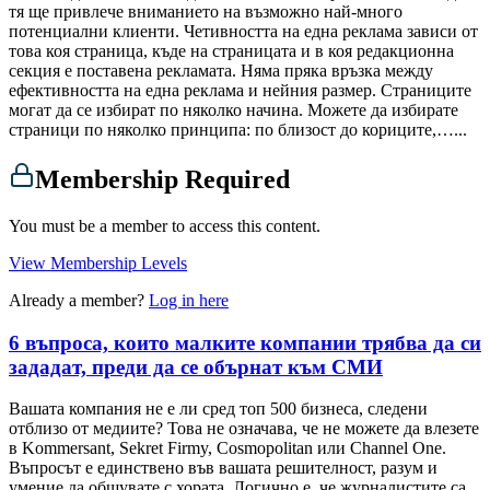
тя ще привлече вниманието на възможно най-много
потенциални клиенти. Четивността на една реклама зависи от
това коя страница, къде на страницата и в коя редакционна
секция е поставена рекламата. Няма пряка връзка между
ефективността на една реклама и нейния размер. Страниците
могат да се избират по няколко начина. Можете да избирате
страници по няколко принципа: по близост до кориците,…...
Membership Required
You must be a member to access this content.
View Membership Levels
Already a member?
Log in here
6 въпроса, които малките компании трябва да си
зададат, преди да се обърнат към СМИ
Вашата компания не е ли сред топ 500 бизнеса, следени
отблизо от медиите? Това не означава, че не можете да влезете
в Kommersant, Sekret Firmy, Cosmopolitan или Channel One.
Въпросът е единствено във вашата решителност, разум и
умение да общувате с хората. Логично е, че журналистите са