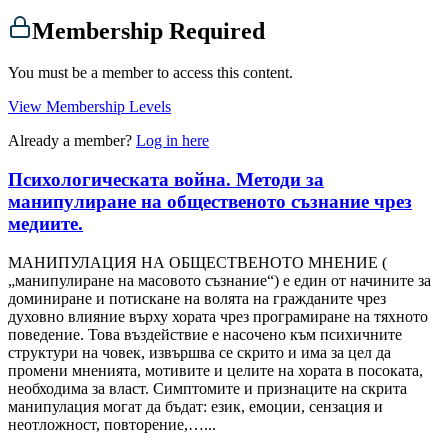
Membership Required
You must be a member to access this content.
View Membership Levels
Already a member?
Log in here
Психологическата война. Методи за
манипулиране на общественото съзнание чрез
медиите.
МАНИПУЛАЦИЯ НА ОБЩЕСТВЕНОТО МНЕНИЕ (
„манипулиране на масовото съзнание“) е един от начините за
доминиране и потискане на волята на гражданите чрез
духовно влияние върху хората чрез програмиране на тяхното
поведение. Това въздействие е насочено към психичните
структури на човек, извършва се скрито и има за цел да
промени мненията, мотивите и целите на хората в посоката,
необходима за власт. Симптомите и признаците на скрита
манипулация могат да бъдат: език, емоции, сензация и
неотложност, повторение,…...