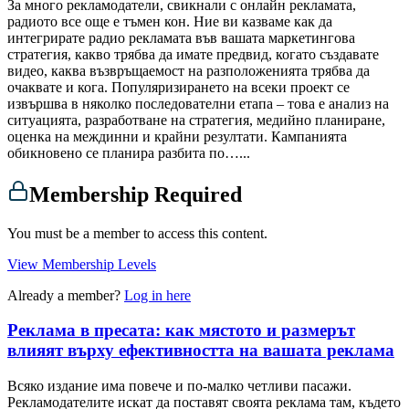
За много рекламодатели, свикнали с онлайн рекламата,
радиото все още е тъмен кон. Ние ви казваме как да
интегрирате радио рекламата във вашата маркетингова
стратегия, какво трябва да имате предвид, когато създавате
видео, каква възвръщаемост на разположенията трябва да
очаквате и кога. Популяризирането на всеки проект се
извършва в няколко последователни етапа – това е анализ на
ситуацията, разработване на стратегия, медийно планиране,
оценка на междинни и крайни резултати. Кампанията
обикновено се планира разбита по…...
Membership Required
You must be a member to access this content.
View Membership Levels
Already a member?
Log in here
Реклама в пресата: как мястото и размерът
влияят върху ефективността на вашата реклама
Всяко издание има повече и по-малко четливи пасажи.
Рекламодателите искат да поставят своята реклама там, където