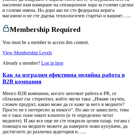
насочени към намиране на сензационни хора за големи сделки
и големи имена. Но дори ако не сте федерална верига
магазини и не сте дързък технологичен стартъп и вашият…...
Membership Required
You must be a member to access this content.
View Membership Levels
Already a member?
Log in here
Как да изградим ефективна медийна работа в
B2B компания
Много B2B компании, когато започват работа в PR, се
сблъскват със стереотип, който звучи така: „Имаме скучен,
сложен продукт, какво може да се каже за него в медиите?
Просто не е интересно за никого“. Но ако се замислите, това
не е така: поне имате клиенти (и те определено четат
медиите). И ако все още не сте покрили целия пазар, тогава с
помощта на медиите можете да намерите нови купувачи, да
достигнете до различна аудитория и…...